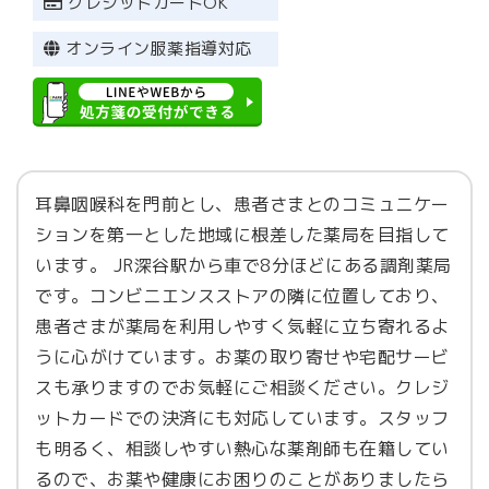
クレジットカードOK
（地域支援・医薬品供給対応体制加算１）
オンライン服薬指導対応
（連携強化加算）
（電子的調剤情報連携体制整備加算）
（在宅患者訪問薬剤管理指導料）
（調剤ベースアップ評価料）
耳鼻咽喉科を門前とし、患者さまとのコミュニケー
ションを第一とした地域に根差した薬局を目指して
います。 JR深谷駅から車で8分ほどにある調剤薬局
です。コンビニエンスストアの隣に位置しており、
患者さまが薬局を利用しやすく気軽に立ち寄れるよ
うに心がけています。お薬の取り寄せや宅配サービ
スも承りますのでお気軽にご相談ください。クレジ
ットカードでの決済にも対応しています。スタッフ
も明るく、相談しやすい熱心な薬剤師も在籍してい
るので、お薬や健康にお困りのことがありましたら