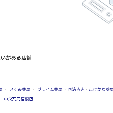
いがある店舗------
局
・
いずみ薬局
・
プライム薬局
・
国済寺店
・
たけかわ薬
・
中央薬局宿根店