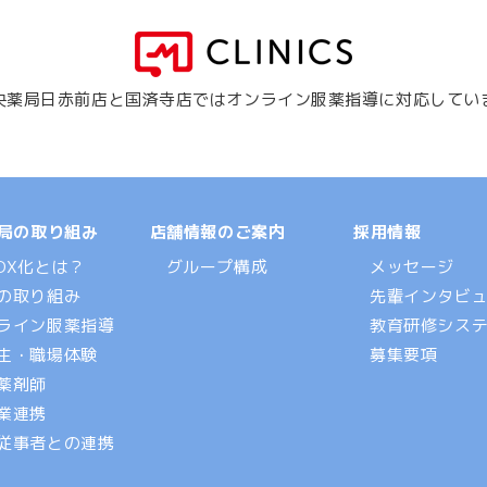
央薬局日赤前店と国済寺店では
オンライン服薬指導に対応してい
局の取り組み
店舗情報のご案内
採用情報
DX化とは？
グループ構成
メッセージ
の取り組み
先輩インタビ
ライン服薬指導
教育研修シス
生・職場体験
募集要項
薬剤師
業連携
従事者との連携