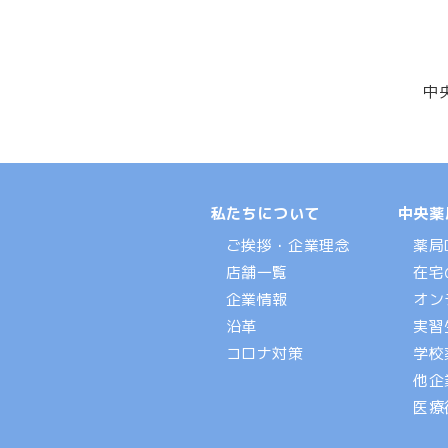
中
私たちについて
中央薬
ご挨拶・企業理念
薬局
店舗一覧
在宅
企業情報
オン
沿革
実習
コロナ対策
学校
他企
医療