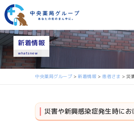
新着情報
whatsnew
中央薬局グループ
>
新着情報
>
患者さま
>
災
災害や新興感染症発生時にお