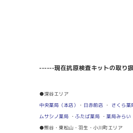
------現在抗原検査キットの取り扱
●深谷エリア
中央薬局（本店）
・
日赤前店
・
さくら薬
ムサシノ薬局
・
ふたば薬局
・
薬局みらい
●熊谷・東松山・羽生・小川町エリア